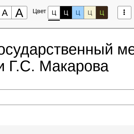
А
А
Цвет
Ц
Ц
Ц
Ц
Ц
государственный м
 Г.С. Макарова