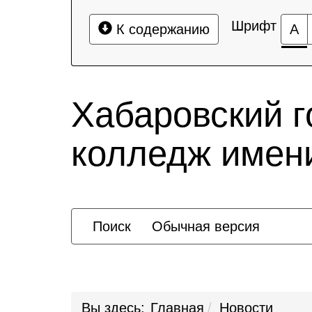
Шрифт
К содержанию
А
Хабаровский 
колледж имени
Поиск
Обычная версия
Вы здесь:
Главная
Новости